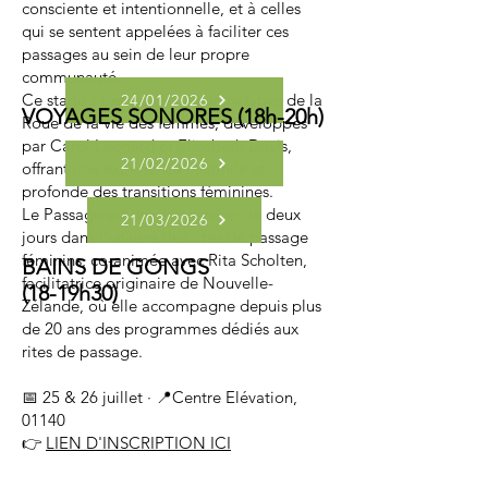
consciente et intentionnelle, et à celles
qui se sentent appelées à faciliter ces
passages au sein de leur propre
communauté.
Ce stage s’inspire des 13 archétypes de la
24/01/2026
VOYAGES SONORES (
18h-20h)
Roue de la vie des femmes, développés
par Carol Leonard et Elizabeth Davis,
21/02/2026
offrant une expérience incarnée et
profonde des transitions féminines.
Le Passage est une immersion de deux
21/03/2026
jours dans l’univers des rites de passage
féminins, co-animée avec Rita Scholten,
BAINS DE GONGS
facilitatrice originaire de Nouvelle-
(18-19h30)
Zélande, où elle accompagne depuis plus
de 20 ans des programmes dédiés aux
rites de passage.
📅 25 & 26 juillet · 📍Centre Elévation,
01140
👉
LIEN D'INSCRIPTION ICI