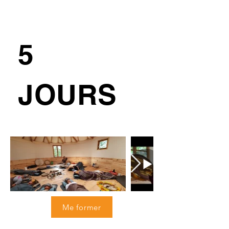
5
JOURS
Me former