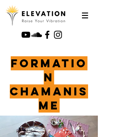
Formatio
n
chamanis
me