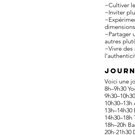
~Cultiver l
~Inviter pl
~Expérimen
dimension
~Partager u
autres plut
~Vivre des 
l’authentici
JOURN
Voici une j
8h–9h30 Yo
9h30–10h30
10h30–13h A
13h–14h30 
14h30–18h T
18h–20h Ba
20h-21h30 