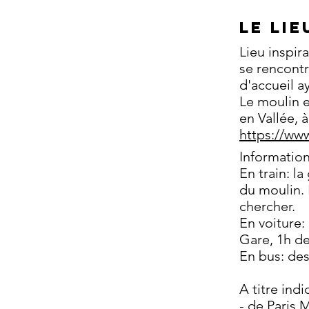
LE LIE
Lieu inspir
se rencontr
d'accueil a
Le moulin e
en Vallée, 
https://ww
Information
En train: l
du moulin. 
chercher.
En voiture:
Gare, 1h d
En bus: des
A titre indic
- de Paris 