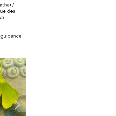
tha) /
que des
on
a guidance