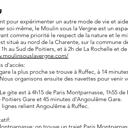
U
ant pour expérimenter un autre mode de vie et aid
er soi-même, le Moulin sous la Vergne est un espa
yant comme priorité le respect de la nature et le mi
st situé au nord de la Charente, sur la commune d
à 1h au Sud de Poitiers, et à 2h de La Rochelle et d
w.moulinsouslavergne.com/
s d'accès:
a gare la plus proche se trouve à Ruffec, à 14 minute
Nous organisons ensuite des navettes pour venir 
 Le gite est à 4h15 de Paris Montparnasse, 1h55 d
e Poitiers Gare et 45 minutes d'Angoulême Gare.
 lignes relient Angoulême à Ruffec.
atif:
Montparnasse: on trouve un trajet Paris Montparnas