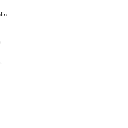
lin
s
e