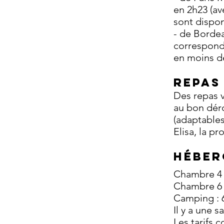
en 2h23 (av
sont dispon
- de Bordea
corresponda
en moins d
REPAS
Des repas v
au bon dér
(adaptables
Elisa, la pr
héber
Chambre 4 l
Chambre 6 l
Camping : 
Il y a une 
Les tarifs