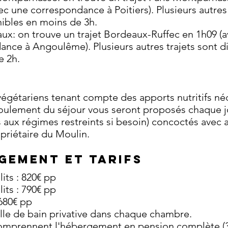
ec une correspondance à Poitiers). Plusieurs autres 
ibles en moins de 3h.
ux: on trouve un trajet Bordeaux-Ruffec en 1h09 (
nce à Angoulême). Plusieurs autres trajets sont d
e 2h.
égétariens tenant compte des apports nutritifs né
oulement du séjour vous seront proposés chaque j
 aux régimes restreints si besoin) concoctés avec
opriétaire du Moulin.
gement et tarifs
its : 820€ pp
its : 790€ pp
680€ pp
salle de bain privative dans chaque chambre.
 comprennent l'hébergement en pension complète (