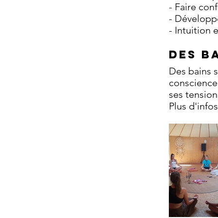
- Faire con
- Développer
- Intuition 
Des B
Des bains s
conscience,
ses tension
Plus d'info