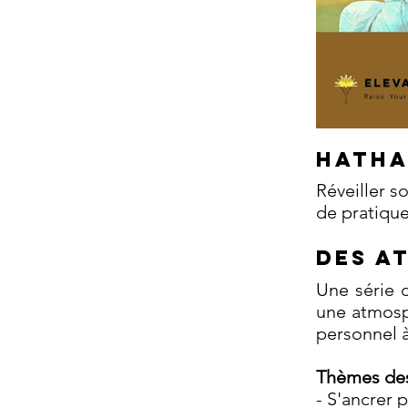
Hatha
Réveiller s
de pratique
DES A
Une série d
une atmosp
personnel à
Thèmes des
- S'ancrer 