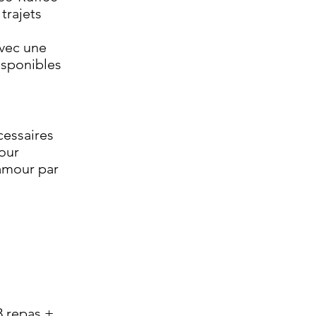
trajets
avec une
isponibles
cessaires
our
 amour par
3 repas +