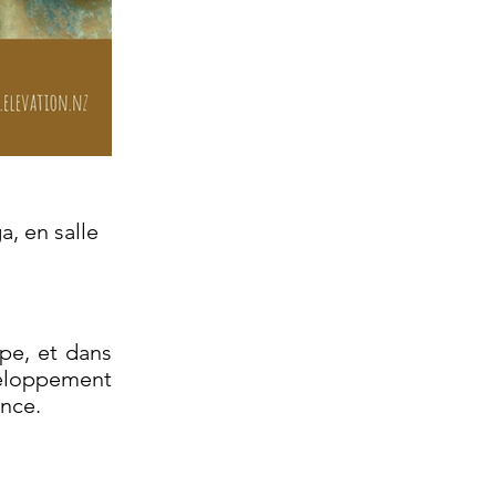
, en salle
upe, et dans
veloppement
ence.