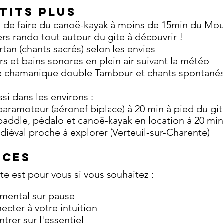
ETITS PLUS
té de faire du canoë-kayak à moins de 15min du Mou
ers rando tout autour du gite à découvrir !
irtan (chants sacrés) selon les envies
ers et bains sonores en plein air suivant la météo
e chamanique double Tambour et chants spontané
si dans les environs :
ramoteur (aéronef biplace) à 20 min à pied du git
addle, pédalo et canoë-kayak en location à 20 min
diéval proche à explorer (Verteuil-sur-Charente)
ICES
ite est pour vous si vous souhaitez :
 m
ental sur pause
cter à votre intuition
trer sur l'essentiel