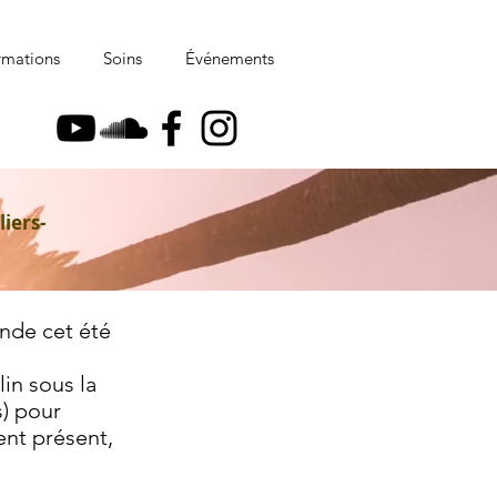
rmations
Soins
Événements
liers-
nde cet été
in sous la
s) pour
ent présent,