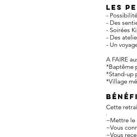
LES P
- Possibili
- Des senti
- Soirées K
- Des ateli
- Un voyag
A FAIRE aus
*Baptême pa
*Stand-up p
*Village mé
BéNéF
Cette retra
j
~Mettre le
~Vous conne
~Vous recen