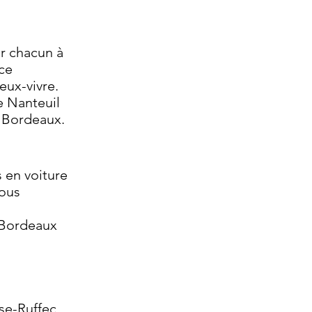
er chacun à
ce
eux-vivre.
e Nanteuil
e Bordeaux.
s en voiture
vous
e Bordeaux
se-Ruffec